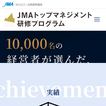
chievemen
実績