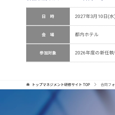
2027年3月10日(
日 時
都内ホテル
会 場
2026年度の新任
参加対象
トップマネジメント研修サイト
TOP
合同フォ