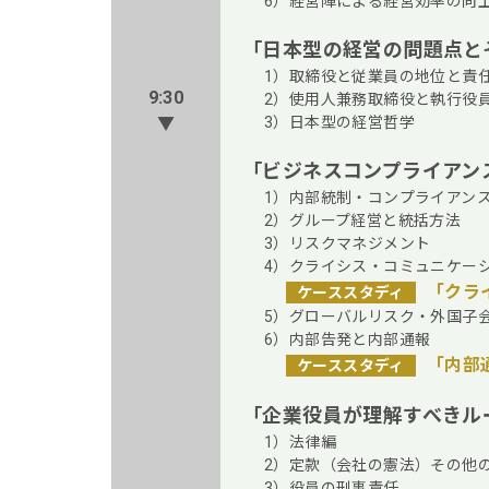
6）経営陣による経営効率の向
「日本型の経営の問題点と
1）取締役と従業員の地位と責
9:30
2）使用人兼務取締役と執行役
▼
3）日本型の経営哲学
「ビジネスコンプライアン
1）内部統制・コンプライアン
2）グループ経営と統括方法
3）リスクマネジメント
4）クライシス・コミュニケー
「クラ
ケーススタディ
5）グローバルリスク・外国子
6）内部告発と内部通報
「内部
ケーススタディ
「企業役員が理解すべきル
1）法律編
2）定款（会社の憲法）その他
3）役員の刑事責任