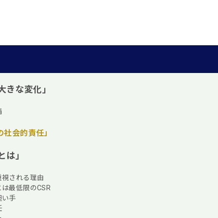
大きな変化」
請
の社会的責任」
とは」
重視される理由
は最低限のCSR
担い手
任