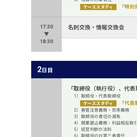
「特別
ケーススタディ
17:30
名刺交換・情報交換会
▼
18:30
2
日目
「取締役（執行役）、代表
1）取締役・代表取締役
「代表
ケーススタディ
2）善管注意義務・忠実義務
3）取締役の責任の減免
4）競業避止義務・利益相反取
5）経営判断の法則
6）取締役の対第三者責任