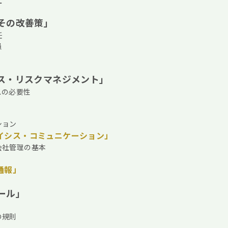
上
その改善策」
任
員
ス・リスクマネジメント」
スの必要性
ション
イシス・コミュニケーション」
会社管理の基本
通報」
ール」
の規則