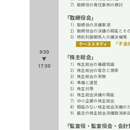
7）取締役の責任事例の検討
「取締役会」
1）取締役の決議事項
2）取締役会の決議の瑕疵とそ
3）特別利害関係人の議決権等
「子会
ケーススタディ
9:30
「株主総会」
▼
1）株主総会の基礎知識
17:30
2）株主総会の理念と現実
3）株主総会の実務
4）準備と運営
5）株主対策
6）株主総会決議の瑕疵
7）中小企業の株主総会
8）瑕疵のない株主総会決議の
9）最近の株主総会決議取消訴
「監査役・監査役会・会計