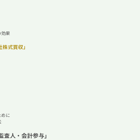
の効果
社株式買収」
ために
訟
監査人・会計参与」